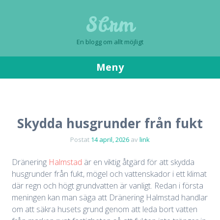
Sbrm
En blogg om allt möjligt
Meny
Gå
till
innehåll
Skydda husgrunder från fukt
Postat
14 april, 2026
av
link
Dränering
Halmstad
är en viktig åtgärd för att skydda
husgrunder från fukt, mögel och vattenskador i ett klimat
där regn och högt grundvatten är vanligt. Redan i första
meningen kan man säga att Dränering Halmstad handlar
om att säkra husets grund genom att leda bort vatten