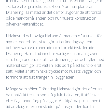
från marken runt fastigheten så att fukten inte tränger in
i källare eller grundkonstruktion. När man planerar
Dränering Halmstad är det därför avgörande att förstå
både markförhållanden och hur husets konstruktion
påverkar vattenflödet.
I Halmstad och övriga Halland är marken ofta utsatt för
mycket nederbörd, vilket gör att dräneringssystem
behöver vara välplanerade och korrekt installerade.
Dränering Halmstad innebär vanligtvis att man gräver
runt husgrunden, installerar dräneringsrör och fyller med
material som gör att vatten leds bort på ett kontrollerat
sätt. Målet är att minska trycket mot husets väggar och
förhindra att fukt tränger in i byggnaden.
Många som söker Dränering Halmstad gör det efter att
ha upptäckt tecken som dålig lukt i källaren, fuktfläckar
eller flagnande färg på väggar. Att åtgärda problemen i
tid är viktigt eftersom skador på husgrunden kan bli